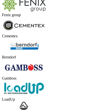
Fenix group
Cementex
Berndorf
Gamboss
LoadUp