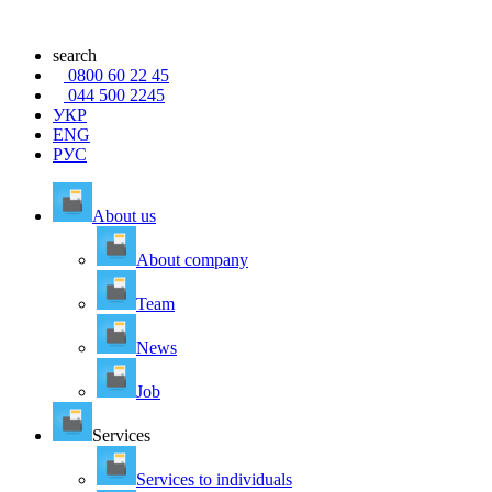
search
0800 60 22 45
044 500 2245
УКР
ENG
РУС
About us
About company
Team
News
Job
Services
Services to individuals