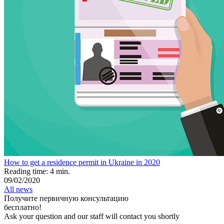
How to get a residence permit in Ukraine in 2020
Reading time: 4 min.
09/02/2020
All news
П
о
л
у
ч
и
т
е
п
е
р
в
и
ч
н
у
ю
к
о
н
с
у
л
ь
т
а
ц
и
ю
б
е
с
п
л
а
т
н
о
!
Ask your question and our staff will contact you shortly