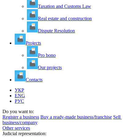
Taxation and Customs Law
Real estate and construction
Dispute Resolution
Projects
Pro bono
Our projects
Contacts
УКР
ENG
РУС
Do you want to:
Register a business
Buy a ready-made business/franchise
Sell ​​
business/company
Other services
Judicial representation: