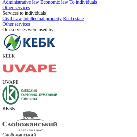
Administrative law
Economic law
To individuals
Other services
Services to individuals
Civil Law
Intellectual property
Real estate
Other services
Our services were used by:
КЕБК
UVAPE
ККБК
Слобожанський