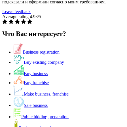
подсказали и оформили согласно моим требованиям.
Leave feedback
Average rating 4.93/5
Ч
т
о
В
а
с
и
н
т
е
р
е
с
у
е
т
?
Business registration
Buy existing company
Buy business
Buy franchise
Make business, franchise
Sale business
Public bidding preparation