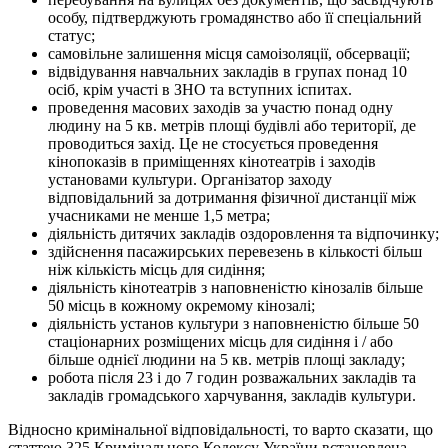
особу, підтверджують громадянство або її спеціальний
статус;
самовільне залишення місця самоізоляції, обсервації;
відвідування навчальних закладів в групах понад 10
осіб, крім участі в ЗНО та вступних іспитах.
проведення масових заходів за участю понад одну
людину на 5 кв. метрів площі будівлі або території, де
проводиться захід. Це не стосується проведення
кінопоказів в приміщеннях кінотеатрів і заходів
установами культури. Організатор заходу
відповідальний за дотримання фізичної дистанції між
учасниками не менше 1,5 метра;
діяльність дитячих закладів оздоровлення та відпочинку;
здійснення пасажирських перевезень в кількості більш
ніж кількість місць для сидіння;
діяльність кінотеатрів з наповненістю кінозалів більше
50 місць в кожному окремому кінозалі;
діяльність установ культури з наповненістю більше 50
стаціонарних розміщених місць для сидіння і / або
більше однієї людини на 5 кв. метрів площі закладу;
робота після 23 і до 7 годин розважальних закладів та
закладів громадського харчування, закладів культури.
Відносно кримінальної відповідальності, то варто сказати, що
статтею 325 Кримінального Кодексу України встановлена ​​