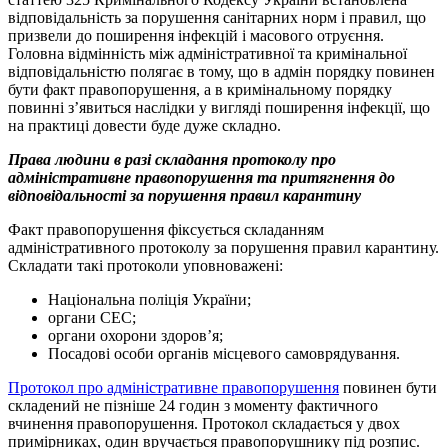
відповідальність за порушення санітарних норм і правил, що
призвели до поширення інфекцій і масового отруєння.
Головна відмінність між адміністративної та кримінальної
відповідальністю полягає в тому, що в адмін порядку повинен
бути факт правопорушення, а в кримінальному порядку
повинні з’явиться наслідки у вигляді поширення інфекції, що
на практиці довести буде дуже складно.
Права людини в разі складання протоколу про
адміністративне правопорушення та притягнення до
відповідальності за порушення правил карантину
Факт правопорушення фіксується складанням
адміністративного протоколу за порушення правил карантину.
Складати такі протоколи уповноважені:
Національна поліція України;
органи СЕС;
органи охорони здоров’я;
Посадові особи органів місцевого самоврядування.
Протокол про адміністративне правопорушення
повинен бути
складений не пізніше 24 годин з моменту фактичного
вчинення правопорушення. Протокол складається у двох
примірниках, один вручається правопорушнику під розпис.