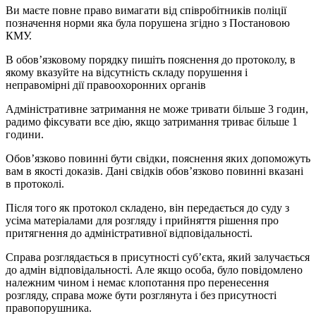
Ви маєте повне право вимагати від співробітників поліції
позначення норми яка була порушена згідно з Постановою
КМУ.
В обов’язковому порядку пишіть пояснення до протоколу, в
якому вказуйте на відсутність складу порушення і
неправомірні дії правоохоронних органів
Адміністративне затримання не може тривати більше 3 годин,
радимо фіксувати все дію, якщо затримання триває більше 1
години.
Обов’язково повинні бути свідки, пояснення яких допоможуть
вам в якості доказів. Дані свідків обов’язково повинні вказані
в протоколі.
Після того як протокол складено, він передається до суду з
усіма матеріалами для розгляду і прийняття рішення про
притягнення до адміністративної відповідальності.
Справа розглядається в присутності суб’єкта, який залучається
до адмін відповідальності. Але якщо особа, було повідомлено
належним чином і немає клопотання про перенесення
розгляду, справа може бути розглянута і без присутності
правопорушника.