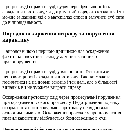
При розгляді справи в суді, суддя перевіряє законність
складання протоколу, чи дотриманий порядок складання і чи
можна за даними які є в матеріалах справи залучити суб’єкта
до відповідальності.
Порядок оскарження штрафу за порушення
карантину
Найголовнішою і першою причиною для оскарження –
фактична відсутність складу адміністративного
правопорушення.
При розгляді справи в суді, у вас повинні бути докази
неправомірності складання протоколу. Так, ви можете
посилатися на на норми законів і так далі, але в більшості
випадків ви не зможете виграти справу.
Оскарження протоколу слід через процесуальні порушення
при оформленні самого протоколу. Недотримання порядку
оформлення протоколу, зміст протоколу не відповідає
основним вимогам. Оскарження протоколу про порушення
правил карантину відбувається безпосередньо в суді.
Найпоширеніші підстави для оскарження протоколу