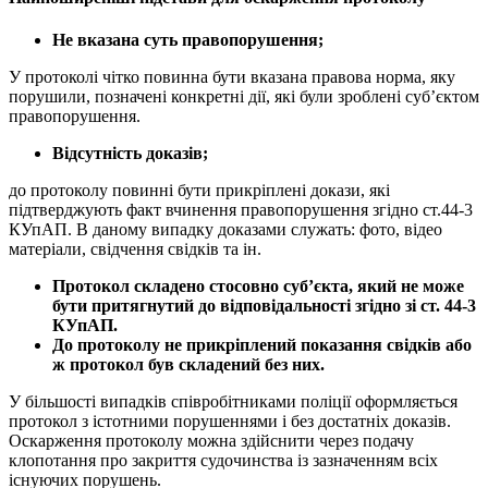
Не вказана суть правопорушення;
У протоколі чітко повинна бути вказана правова норма, яку
порушили, позначені конкретні дії, які були зроблені суб’єктом
правопорушення.
Відсутність доказів;
до протоколу повинні бути прикріплені докази, які
підтверджують факт вчинення правопорушення згідно ст.44-3
КУпАП. В даному випадку доказами служать: фото, відео
матеріали, свідчення свідків та ін.
Протокол складено стосовно суб’єкта, який не може
бути притягнутий до відповідальності згідно зі ст. 44-3
КУпАП.
До протоколу не прикріплений показання свідків або
ж протокол був складений без них.
У більшості випадків співробітниками поліції оформляється
протокол з істотними порушеннями і без достатніх доказів.
Оскарження протоколу можна здійснити через подачу
клопотання про закриття судочинства із зазначенням всіх
існуючих порушень.