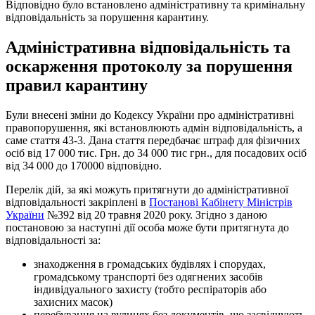
Відповідно було встановлено адміністративну та кримінальну
відповідальність за порушення карантину.
Адміністративна відповідальність та
оскарження протоколу за порушення
правил карантину
Були внесені зміни до Кодексу України про адміністративні
правопорушення, які встановлюють адмін відповідальність, а
саме стаття 43-3. Дана стаття передбачає штраф для фізичних
осіб від 17 000 тис. Грн. до 34 000 тис грн., для посадових осіб
від 34 000 до 170000 відповідно.
Перелік дій, за які можуть притягнути до адміністративної
відповідальності закріплені в
Постанові Кабінету Міністрів
України
№392 від 20 травня 2020 року. Згідно з даною
постановою за наступні дії особа може бути притягнута до
відповідальності за:
знаходження в громадських будівлях і спорудах,
громадському транспорті без одягнених засобів
індивідуального захисту (тобто респіраторів або
захисних масок)
перебування на вулицях без документів, що засвідчують