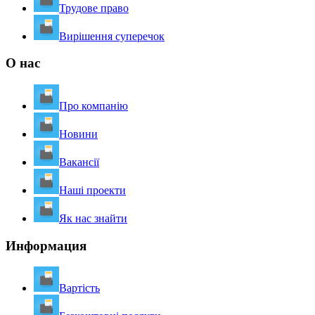
Трудове право
Вирішення суперечок
О нас
Про компанію
Новини
Вакансії
Наші проекти
Як нас знайти
Информация
Вартість