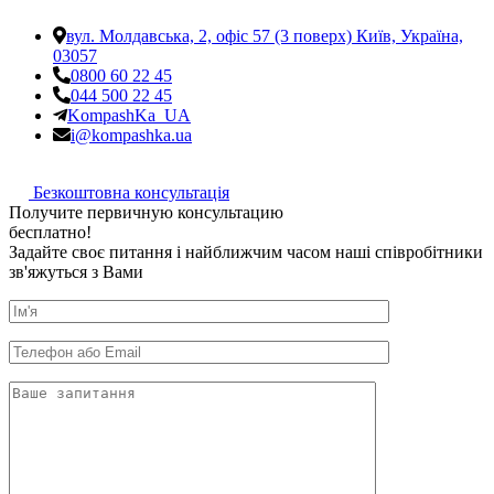
вул. Молдавська, 2, офіс 57 (3 поверх) Київ, Україна,
03057
0800 60 22 45
044 500 22 45
KompashKa_UA
i@kompashka.ua
Безкоштовна консультація
П
о
л
у
ч
и
т
е
п
е
р
в
и
ч
н
у
ю
к
о
н
с
у
л
ь
т
а
ц
и
ю
б
е
с
п
л
а
т
н
о
!
Задайте своє питання і найближчим часом наші співробітники
зв'яжуться з Вами