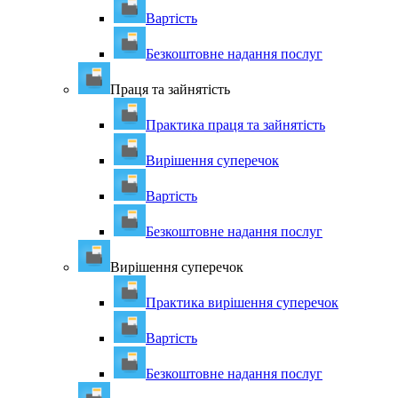
Вартість
Безкоштовне надання послуг
Праця та зайнятість
Практика праця та зайнятість
Вирішення суперечок
Вартість
Безкоштовне надання послуг
Вирішення суперечок
Практика вирішення суперечок
Вартість
Безкоштовне надання послуг