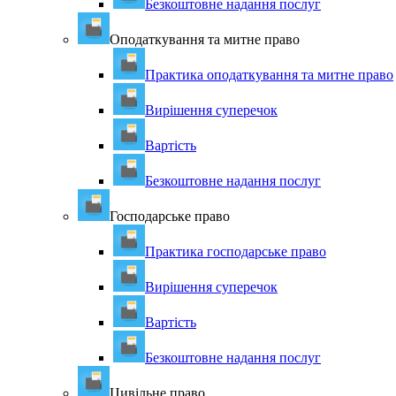
Безкоштовне надання послуг
Оподаткування та митне право
Практика оподаткування та митне право
Вирішення суперечок
Вартість
Безкоштовне надання послуг
Господарське право
Практика господарське право
Вирішення суперечок
Вартість
Безкоштовне надання послуг
Цивільне право