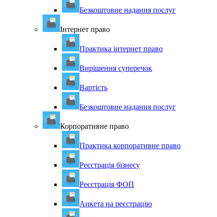
Безкоштовне надання послуг
Інтернет право
Практика інтернет право
Вирішення суперечок
Вартість
Безкоштовне надання послуг
Корпоративне право
Практика корпоративне право
Реєстрація бізнесу
Реєстрація ФОП
Анкета на реєстрацію