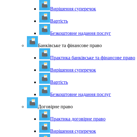
Вирішення суперечок
Вартість
Безкоштовне надання послуг
Банківське та фінансове право
Практика банківське та фінансове право
Вирішення суперечок
Вартість
Безкоштовне надання послуг
Договірне право
Практика договірне право
Вирішення суперечок