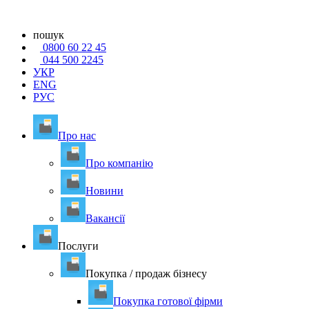
пошук
0800 60 22 45
044 500 2245
УКР
ENG
РУС
Про нас
Про компанію
Новини
Вакансії
Послуги
Покупка / продаж бізнесу
Покупка готової фірми