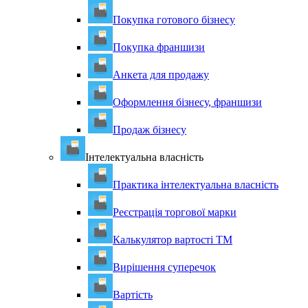
Покупка готового бізнесу
Покупка франшизи
Анкета для продажу
Оформлення бізнесу, франшизи
Продаж бізнесу
Інтелектуальна власність
Практика інтелектуальна власність
Реєстрація торгової марки
Калькулятор вартості ТМ
Вирішення суперечок
Вартість