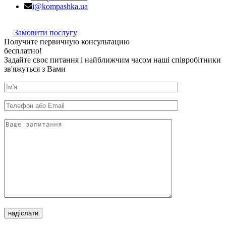
i@kompashka.ua
Замовити послугу
П
о
л
у
ч
и
т
е
п
е
р
в
и
ч
н
у
ю
к
о
н
с
у
л
ь
т
а
ц
и
ю
б
е
с
п
л
а
т
н
о
!
Задайте своє питання і найближчим часом наші співробітники
зв'яжуться з Вами