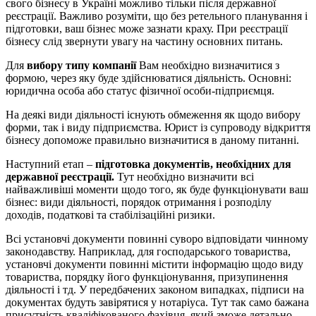
свого бізнесу в Україні можливо тільки після державної
реєстрації. Важливо розуміти, що без ретельного планування і
підготовки, ваш бізнес може зазнати краху. При реєстрації
бізнесу слід звернути увагу на частину основних питань.
Для
вибору типу компанії
Вам необхідно визначитися з
формою, через яку буде здійснюватися діяльність. Основні:
юридична особа або статус фізичної особи-підприємця.
На деякі види діяльності існують обмеження як щодо вибору
форми, так і виду підприємства. Юрист із супроводу відкриття
бізнесу допоможе правильно визначитися в даному питанні.
Наступний етап –
підготовка документів, необхідних для
державної реєстрації.
Тут необхідно визначити всі
найважливіші моменти щодо того, як буде функціонувати ваш
бізнес: види діяльності, порядок отримання і розподілу
доходів, податкові та стабілізаційні ризики.
Всі установчі документи повинні суворо відповідати чинному
законодавству. Наприклад, для господарського товариства,
установчі документи повинні містити інформацію щодо виду
товариства, порядку його функціонування, призупинення
діяльності і тд. У передбачених законом випадках, підписи на
документах будуть завірятися у нотаріуса. Тут так само бажана
присутність кваліфікованого фахівця, який зможе детально