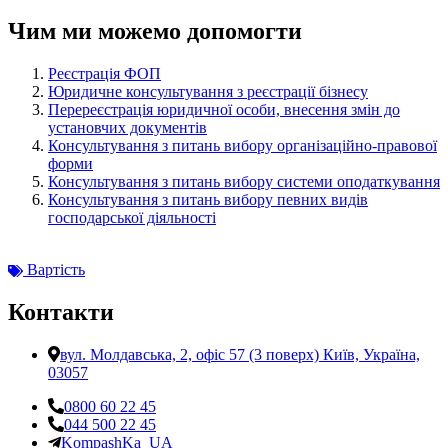
Чим ми можемо допомогти
Реєстрація ФОП
Юридичне консультування з реєстрації бізнесу
Перереєстрація юридичної особи, внесення змін до
установчих документів
Консультування з питань вибору організаційно-правової
форми
Консультування з питань вибору системи оподаткування
Консультування з питань вибору певних видів
господарської діяльності
Вартість
Контакти
вул. Молдавська, 2, офіс 57 (3 поверх) Київ, Україна,
03057
0800 60 22 45
044 500 22 45
KompashKa_UA