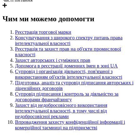
Чим ми можемо допомогти
Реєстрація торгової марки
Консультування з широкого спектру питань права
інтелектуальної власності
Реєстрація та захист прав на об'єкти промислової
власності
Захист авторських і суміжних прав
Допомога в реєстрації доменних імен в зоні UA
Супровід і організація діяльності, пов'язаної з
використанням об'єктів інтелектуальної власності
Підготовка, аналіз та супровід підписання авторських і
ліцензійних договорів
Супровід підписання і контроль за діяльністю за
договорами франчайзингу
Захист від недобросовісного використання
інтелектуальної власності, в тому числі від
недобросовісної реклами
Впровадження захисту конфіденційної інформації і
комерційної таємниці на підприємстві