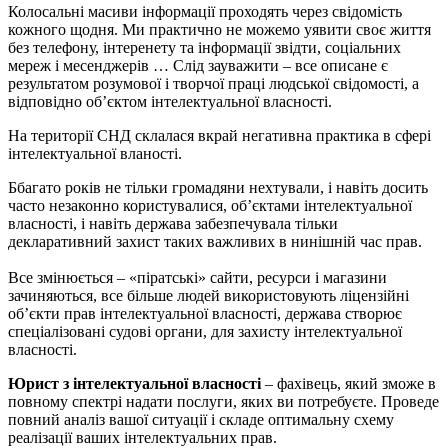
Колосальні масиви інформації проходять через свідомість
кожного щодня. Ми практично не можемо уявити своє життя
без телефону, інтеренету та інформації звідти, соціальних
мереж і месенджерів … Слід зауважити – все описане є
результатом розумової і творчої праці людської свідомості, а
відповідно об’єктом інтелектуальної власності.
На території СНД склалася вкрай негативна практика в сфері
інтелектуальної вланості.
Ббагато років не тільки громадяни нехтували, і навіть досить
часто незаконно користувалися, об’єктами інтелектуальної
власності, і навіть держава забезпечувала тільки
декларативний захист таких важливих в нинішній час прав.
Все змінюється – «піратські» сайти, ресурси і магазини
зачиняються, все більше людей використовують ліцензійні
об’єкти прав інтелектуальної власності, держава створює
спеціалізовані судові органи, для захисту інтелектуальної
власності.
Юрист з інтелектуальної власності
– фахівець, який зможе в
повному спектрі надати послуги, яких ви потребуєте. Проведе
повний аналіз вашої ситуації і складе оптимальну схему
реалізації ваших інтелектуальних прав.