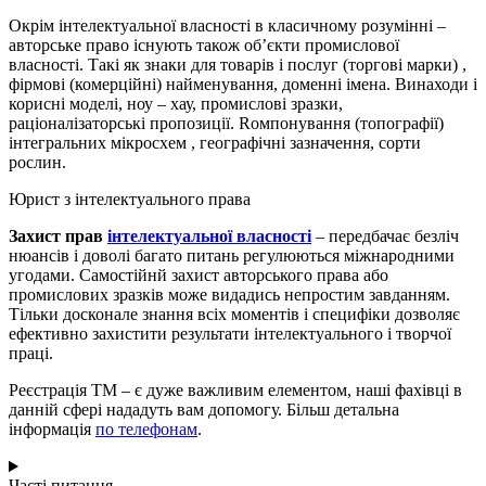
Окрім інтелектуальної власності в класичному розумінні –
авторське право існують також об’єкти промислової
власності. Такі як знаки для товарів і послуг (торгові марки) ,
фірмові (комерційні) найменування, доменні імена. Винаходи і
корисні моделі, ноу – хау, промислові зразки,
раціоналізаторські пропозиції. Rомпонування (топографії)
інтегральних мікросхем , географічні зазначення, сорти
рослин.
Юрист з інтелектуального права
Захист прав
інтелектуальної власності
– передбачає безліч
нюансів і доволі багато питань регулюються міжнародними
угодами. Самостійнй захист авторського права або
промислових зразків може видадись непростим завданням.
Тільки досконале знання всіх моментів і специфіки дозволяє
ефективно захистити результати інтелектуального і творчої
праці.
Реєстрація ТМ – є дуже важливим елементом, наші фахівці в
данній сфері нададуть вам допомогу. Більш детальна
інформація
по телефонам
.
Часті питання