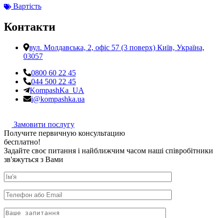
Вартість
Контакти
вул. Молдавська, 2, офіс 57 (3 поверх) Київ, Україна,
03057
0800 60 22 45
044 500 22 45
KompashKa_UA
i@kompashka.ua
Замовити послугу
П
о
л
у
ч
и
т
е
п
е
р
в
и
ч
н
у
ю
к
о
н
с
у
л
ь
т
а
ц
и
ю
б
е
с
п
л
а
т
н
о
!
Задайте своє питання і найближчим часом наші співробітники
зв'яжуться з Вами