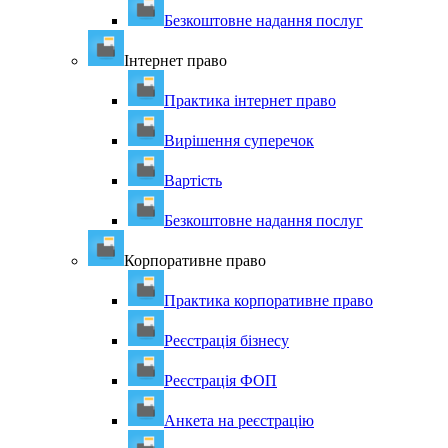
Безкоштовне надання послуг
Інтернет право
Практика інтернет право
Вирішення суперечок
Вартість
Безкоштовне надання послуг
Корпоративне право
Практика корпоративне право
Реєстрація бізнесу
Реєстрація ФОП
Анкета на реєстрацію