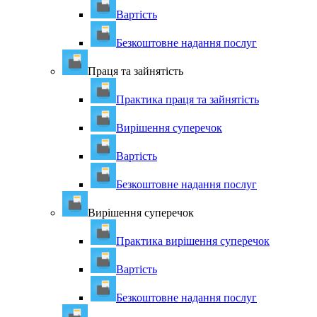
Вартість
Безкоштовне надання послуг
Праця та зайнятість
Практика праця та зайнятість
Вирішення суперечок
Вартість
Безкоштовне надання послуг
Вирішення суперечок
Практика вирішення суперечок
Вартість
Безкоштовне надання послуг