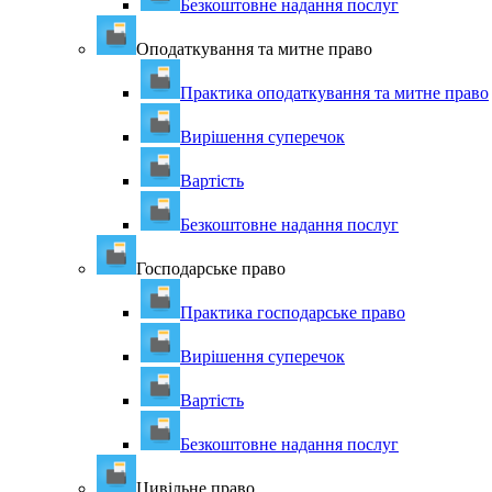
Безкоштовне надання послуг
Оподаткування та митне право
Практика оподаткування та митне право
Вирішення суперечок
Вартість
Безкоштовне надання послуг
Господарське право
Практика господарське право
Вирішення суперечок
Вартість
Безкоштовне надання послуг
Цивільне право