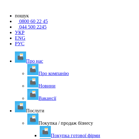
пошук
0800 60 22 45
044 500 2245
УКР
ENG
РУС
Про нас
Про компанію
Новини
Вакансії
Послуги
Покупка / продаж бізнесу
Покупка готової фірми