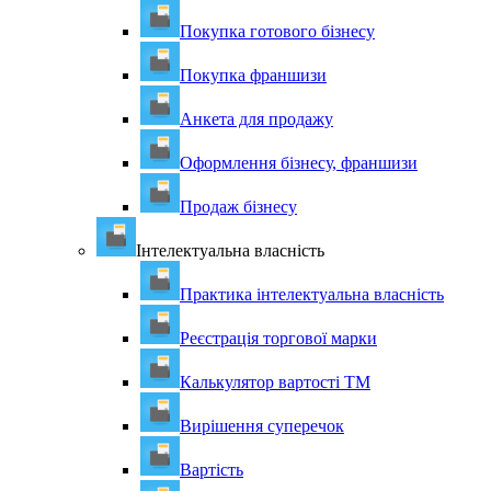
Покупка готового бізнесу
Покупка франшизи
Анкета для продажу
Оформлення бізнесу, франшизи
Продаж бізнесу
Інтелектуальна власність
Практика інтелектуальна власність
Реєстрація торгової марки
Калькулятор вартості ТМ
Вирішення суперечок
Вартість