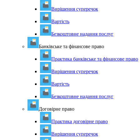
Вирішення суперечок
Вартість
Безкоштовне надання послуг
Банківське та фінансове право
Практика банківське та фінансове право
Вирішення суперечок
Вартість
Безкоштовне надання послуг
Договірне право
Практика договірне право
Вирішення суперечок